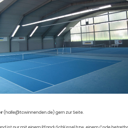
er
(halle@tcwinnenden.de) gern zur Seite.
und ist nur mit einem Pfand-Schlüssel bzw. einem Code betretba