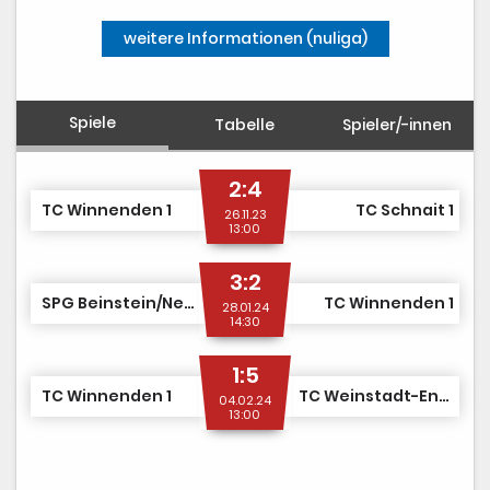
weitere Informationen (nuliga)
Spiele
Tabelle
Spieler/-innen
2:4
TC Winnenden 1
TC Schnait 1
26.11.23
13:00
3:2
SPG Beinstein/Neustadt 1
TC Winnenden 1
28.01.24
14:30
1:5
TC Winnenden 1
TC Weinstadt-Endersbach 2
04.02.24
13:00