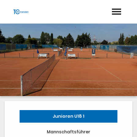
Startseite
Aktuelles
Geschichte
Halle
Training
Vorstand
Dokumente
Junioren U18 1
Mannschaften
Mannschaftsführer