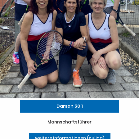
Damen 50 1
Mannschaftsführer
weitere Informationen (nuliga)