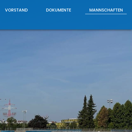
VORSTAND
DOKUMENTE
MANNSCHAFTEN