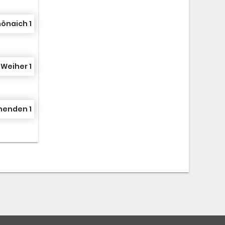
önaich 1
Weiher 1
nenden 1