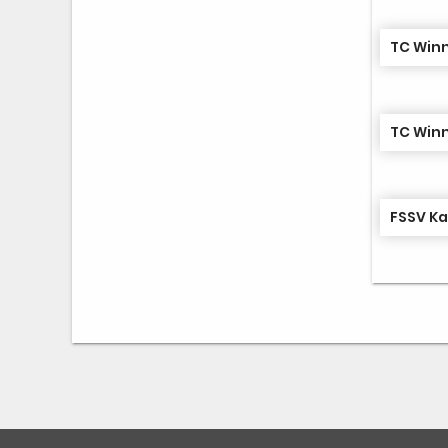
TC Win
TC Win
FSSV Ka